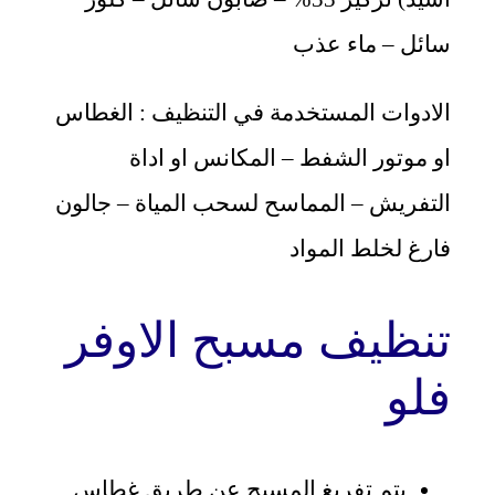
سائل – ماء عذب
الادوات المستخدمة في التنظيف : الغطاس
او موتور الشفط – المكانس او اداة
التفريش – المماسح لسحب المياة – جالون
فارغ لخلط المواد
تنظيف مسبح الاوفر
فلو
يتم تفريغ المسبح عن طريق غطاس